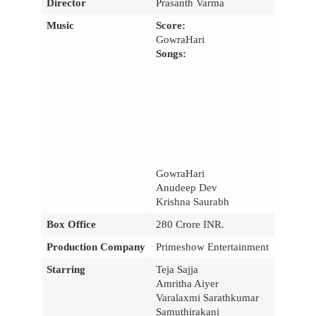
Director
Prasanth Varma
Music
Score:
GowraHari
Songs:
GowraHari
Anudeep Dev
Krishna Saurabh
Box Office
280 Crore INR.
Production Company
Primeshow Entertainment
Starring
Teja Sajja
Amritha Aiyer
Varalaxmi Sarathkumar
Samuthirakani