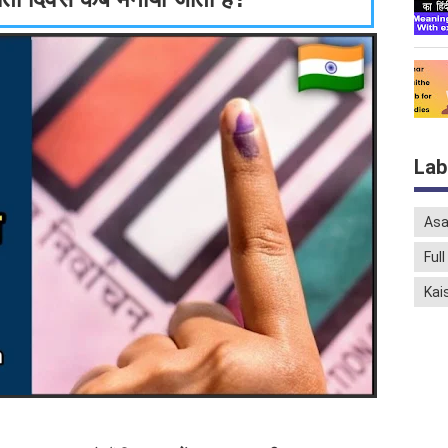
Lab
As
Ful
Kai