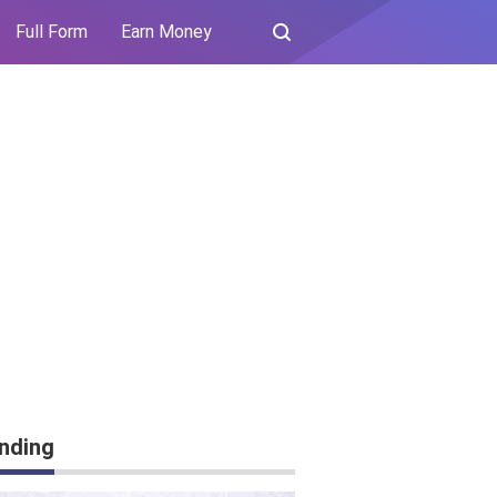
Full Form
Earn Money
nding