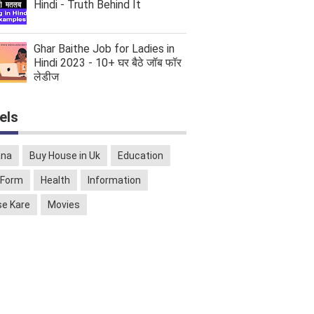
Hindi - Truth Behind It
Ghar Baithe Job for Ladies in
Hindi 2023 - 10+ घर बैठे जॉब फॉर
लेडीज
els
ana
Buy House in Uk
Education
l Form
Health
Information
se Kare
Movies